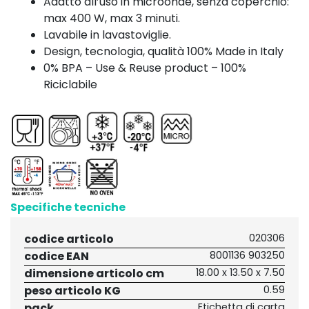
Adatto all’uso in microonde, senza coperchio:
max 400 W, max 3 minuti.
Lavabile in lavastoviglie.
Design, tecnologia, qualità 100% Made in Italy
0% BPA – Use & Reuse product – 100%
Riciclabile
Specifiche tecniche
codice articolo
020306
codice EAN
8001136 903250
dimensione articolo cm
18.00 x 13.50 x 7.50
peso articolo KG
0.59
pack
Etichetta di carta