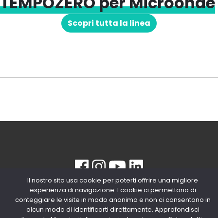
TEMPOZERO per Microonde
Scopri tutta la linea
Il nostro sito usa cookie per poterti offrire una migliore
© 2020 Copyright Snips SRL | P. IVA
esperienza di navigazione. I cookie ci permettono di
04603980154
conteggiare le visite in modo anonimo e non ci consentono in
alcun modo di identificarti direttamente. Approfondisci