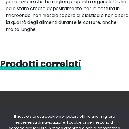
generazione che ha migliori proprietà organolettiche
ed è stato creato appositamente per la cottura in
microonde: non rilascia sapore di plastica e non altera
la qualità degli alimenti durante le cotture, anche
molto lunghe.
Prodotti correlati
Il nostro sito usa cookie per poterti offrire una migliore
esperienza di navigazione. I cookie ci permettono di
conteggiare le visite in modo anonimo e non ci consentono
© 2020 Copyright Snips SRL | P. IVA