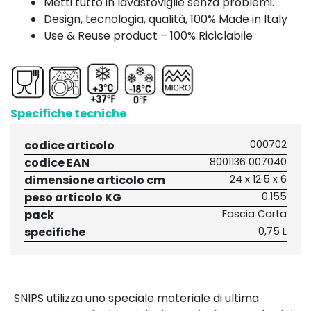
Metti tutto in lavastoviglie senza problemi.
Design, tecnologia, qualità, 100% Made in Italy
Use & Reuse product – 100% Riciclabile
Specifiche tecniche
codice articolo
000702
codice EAN
8001136 007040
dimensione articolo cm
24 x 12.5 x 6
peso articolo KG
0.155
pack
Fascia Carta
specifiche
0,75 L
SNIPS utilizza uno speciale materiale di ultima