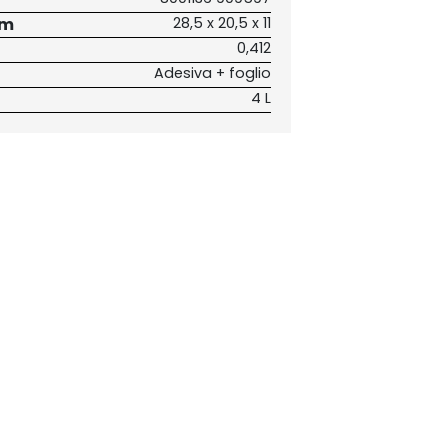
cm
28,5 x 20,5 x 11
0,412
Adesiva + foglio
4 L