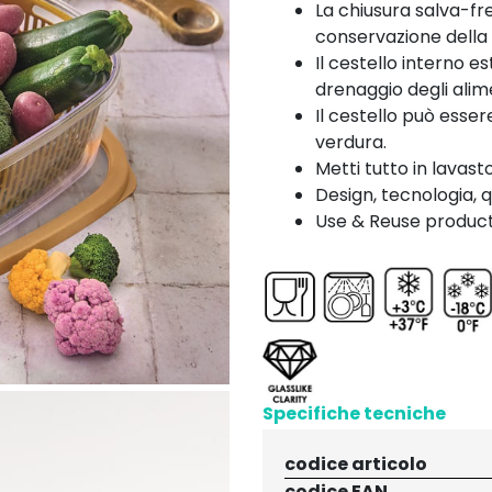
La chiusura salva-fr
conservazione della v
Il cestello interno es
drenaggio degli alime
Il cestello può esse
verdura.
Metti tutto in lavast
Design, tecnologia, q
Use & Reuse product 
Specifiche tecniche
codice articolo
codice EAN