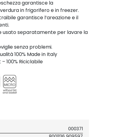
eschezza garantisce la
erdura in frigorifero e in freezer.
traibile garantisce l’areazione e il
nti.
re usato separatamente per lavare la
oviglie senza problemi.
ualità 100% Made in Italy
– 100% Riciclabile
000371
8001136 909597