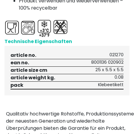
Produkt verwenden und wiederverwenden –
100% recycelbar
Technische Eigenschaften
article no.
021270
ean no.
8001136 020902
article size cm
25 x 5.5 x 5.5
article weight kg.
0.08
pack
Klebeetikett
Qualitativ hochwertige Rohstoffe, Produktionssysteme
der neuesten Generation und wiederholte
Überprüfungen bieten die Garantie für ein Produkt,