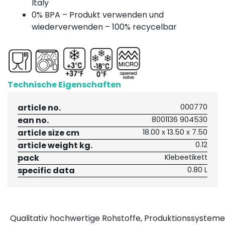
Italy
0% BPA – Produkt verwenden und
wiederverwenden – 100% recycelbar
Technische Eigenschaften
article no.
000770
ean no.
8001136 904530
article size cm
18.00 x 13.50 x 7.50
article weight kg.
0.12
pack
Klebeetikett
specific data
0.80 L
Qualitativ hochwertige Rohstoffe, Produktionssysteme