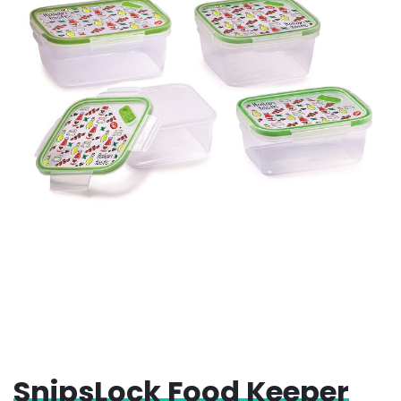
SnipsLock Food Keeper