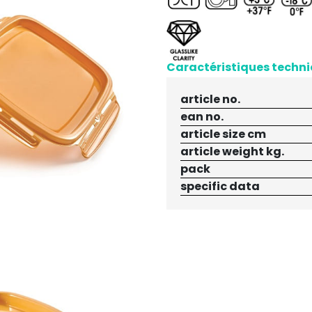
Caractéristiques techn
article no.
ean no.
article size cm
article weight kg.
pack
specific data