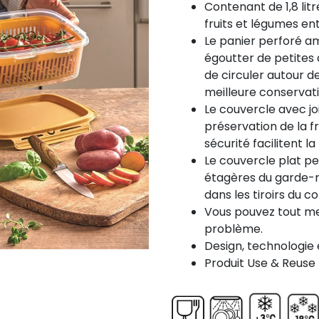
Contenant de 1,8 lit
fruits et légumes en
Le panier perforé am
égoutter de petites q
de circuler autour d
meilleure conservati
Le couvercle avec jo
préservation de la f
sécurité facilitent l
Le couvercle plat pe
étagères du garde-m
dans les tiroirs du c
Vous pouvez tout me
problème.
Design, technologie e
Produit Use & Reuse 