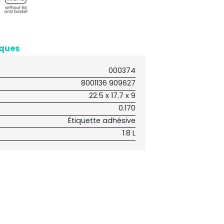
iques
000374
8001136 909627
22.5 x 17.7 x 9
0.170
Étiquette adhésive
1.8 L