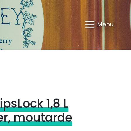
Menu
ipsLock 1,8 L
er, moutarde