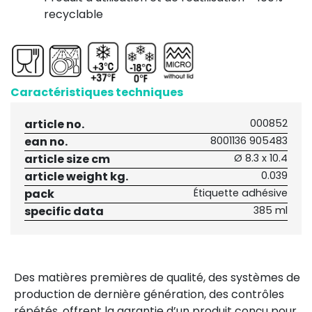
recyclable
Caractéristiques techniques
article no.
000852
ean no.
8001136 905483
article size cm
Ø 8.3 x 10.4
article weight kg.
0.039
pack
Étiquette adhésive
specific data
385 ml
Des matières premières de qualité, des systèmes de
production de dernière génération, des contrôles
répétés, offrent la garantie d’un produit conçu pour