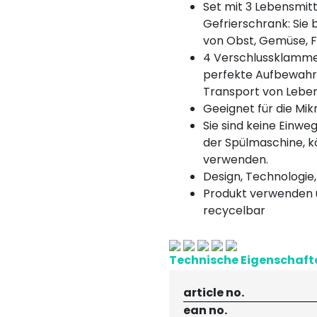
Set mit 3 Lebensmitt
Gefrierschrank: Sie
von Obst, Gemüse, Fl
4 Verschlussklammer
perfekte Aufbewahru
Transport von Leben
Geeignet für die Mik
Sie sind keine Einwe
der Spülmaschine, k
verwenden.
Design, Technologie, 
Produkt verwenden 
recycelbar
Technische Eigenschaft
article no.
ean no.