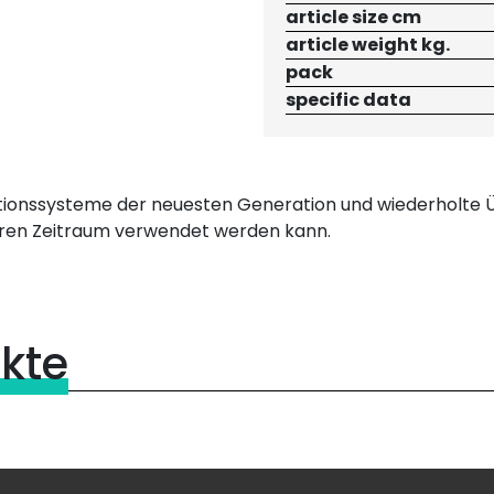
article size cm
article weight kg.
pack
specific data
ktionssysteme der neuesten Generation und wiederholte Ü
geren Zeitraum verwendet werden kann.
kte