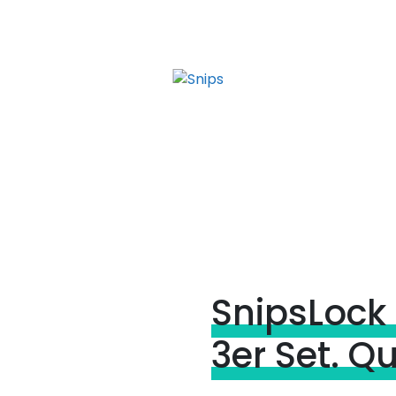
SnipsLock 
3er Set. Qu