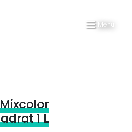
Menu
Mixcolor
adrat 1 L