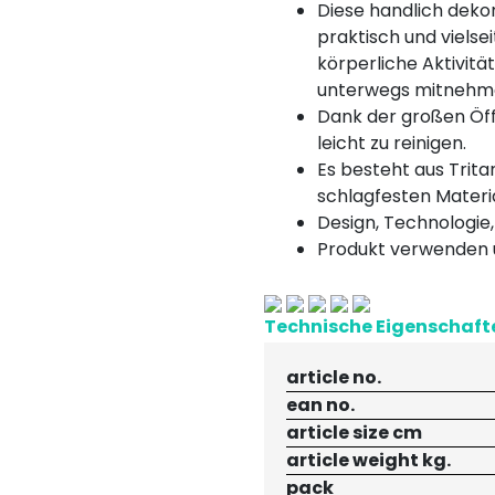
Diese handlich dekor
praktisch und vielsei
körperliche Aktivität
unterwegs mitnehm
Dank der großen Öf
leicht zu reinigen.
Es besteht aus Trita
schlagfesten Materia
Design, Technologie, 
Produkt verwenden
Technische Eigenschaft
article no.
ean no.
article size cm
article weight kg.
pack