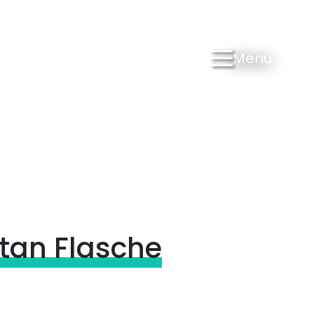
Menu
itan Flasche