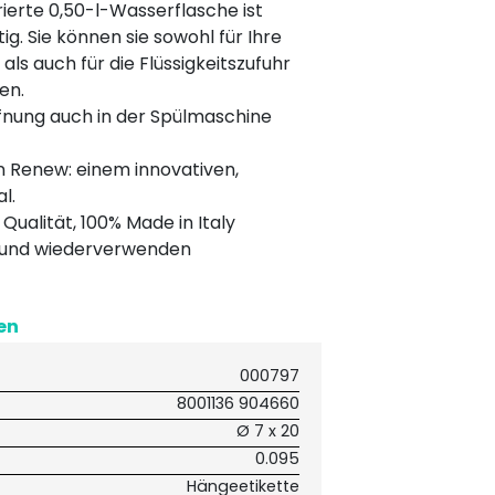
ierte 0,50-l-Wasserflasche ist
tig. Sie können sie sowohl für Ihre
 als auch für die Flüssigkeitszufuhr
en.
fnung auch in der Spülmaschine
n Renew: einem innovativen,
l.
Qualität, 100% Made in Italy
 und wiederverwenden
en
000797
8001136 904660
Ø 7 x 20
0.095
Hängeetikette