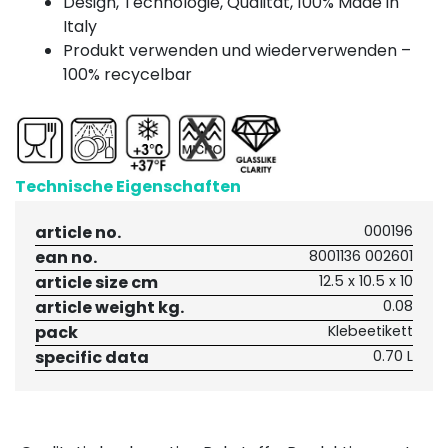
Design, Technologie, Qualität, 100% Made in
Italy
Produkt verwenden und wiederverwenden –
100% recycelbar
Technische Eigenschaften
article no.
000196
ean no.
8001136 002601
article size cm
12.5 x 10.5 x 10
article weight kg.
0.08
pack
Klebeetikett
specific data
0.70 L