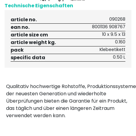
Technische Eigenschaften
article no.
090268
ean no.
8001136 908767
article size cm
10 x 9.5 x 13
article weight kg.
0.160
pack
Klebeetikett
specific data
0.50 L
Qualitativ hochwertige Rohstoffe, Produktionssysteme
der neuesten Generation und wiederholte
Überprüfungen bieten die Garantie für ein Produkt,
das täglich und über einen längeren Zeitraum
verwendet werden kann.