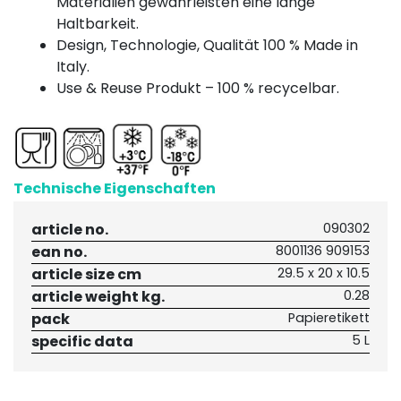
Materialien gewährleisten eine lange
Haltbarkeit.
Design, Technologie, Qualität 100 % Made in
Italy.
Use & Reuse Produkt – 100 % recycelbar.
Technische Eigenschaften
article no.
090302
ean no.
8001136 909153
article size cm
29.5 x 20 x 10.5
article weight kg.
0.28
pack
Papieretikett
specific data
5 L